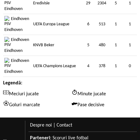
Eredivisie
29
2304
5
1
Eindhoven
UEFA Europa League
6
513
1
1
Eindhoven
KNVB Beker
5
480
1
1
Eindhoven
UEFA Champions League
4
378
1
0
Legendă:
Meciuri jucate
Minute jucate
Goluri marcate
Pase decisive
Despre noi
|
Contact
Parteneri:
Scoruri live fotbal