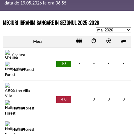
data de 19.05.2026 la ora 06:55
MECIURI IBRAHIM SANGARÉ ÎN SEZONUL 2025-2026
Meci
Chelsea
1-3
-
-
-
-
Nottm Forest
Aston Villa
4-0
-
0
0
0
Nottm Forest
Nottm Forest