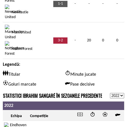
1-1
-
-
-
-
Newcastle
Man.United
3-2
-
20
0
0
Nottm Forest
Legendă:
Titular
Minute jucate
Goluri marcate
Pase decisive
STATISTICI IBRAHIM SANGARÉ ÎN SEZOANELE PRECEDENTE
2022
Echipa
Competiție
Eindhoven