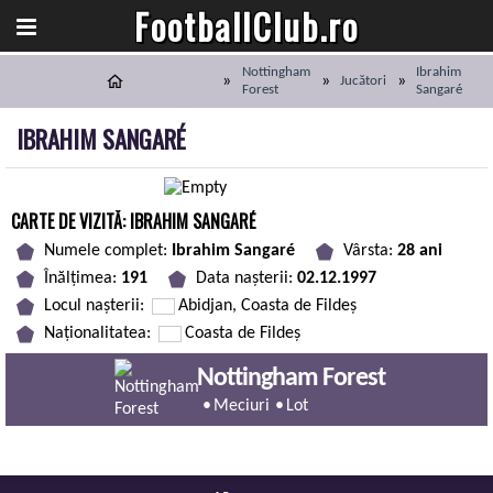
FootballClub.ro
Nottingham
Ibrahim
Jucători
Forest
Sangaré
IBRAHIM SANGARÉ
CARTE DE VIZITĂ: IBRAHIM SANGARÉ
Numele complet:
Ibrahim Sangaré
Vârsta:
28 ani
Înălțimea:
191
Data nașterii:
02.12.1997
Locul nașterii:
Abidjan, Coasta de Fildeş
Naționalitatea:
Coasta de Fildeş
Nottingham Forest
Meciuri
Lot