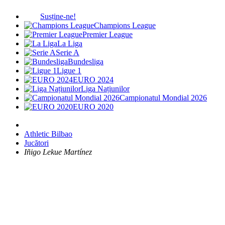
Susține-ne!
Champions League
Premier League
La Liga
Serie A
Bundesliga
Ligue 1
EURO 2024
Liga Națiunilor
Campionatul Mondial 2026
EURO 2020
Athletic Bilbao
Jucători
Iñigo Lekue Martínez