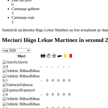
Pase decisive
0
Cartonașe galbene
3
Cartonașe roșii
2
Statisticile jucătorului Iñigo Lekue Martínez au fost actualizate pe da
Meciuri Iñigo Lekue Martínez în sezonul 
Meci
Alavés
2-4
-
-
-
-
-
-
Bilbao
Bilbao
0-1
-
0
0
0
0
0
Valencia
Espanyol
2-0
-
0
0
0
0
0
Bilbao
Bilbao