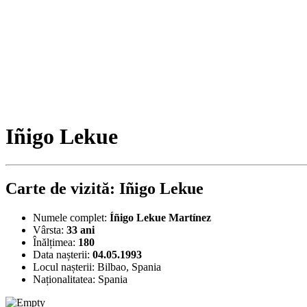
Iñigo Lekue
Carte de vizită: Iñigo Lekue
Numele complet:
Íñigo Lekue Martínez
Vârsta:
33 ani
Înălțimea:
180
Data nașterii:
04.05.1993
Locul nașterii:
Bilbao, Spania
Naționalitatea:
Spania