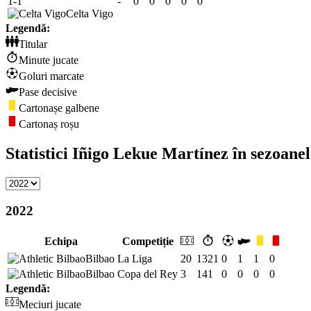
1-1
-
0
0
0
0
0
Celta Vigo
Legendă:
Titular
Minute jucate
Goluri marcate
Pase decisive
Cartonașe galbene
Cartonaș roșu
Statistici Iñigo Lekue Martínez în sezoane
2022
Echipa
Competiție
Bilbao
La Liga
20
1321
0
1
1
0
Bilbao
Copa del Rey
3
141
0
0
0
0
Legendă:
Meciuri jucate