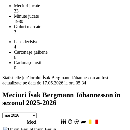
Meciuri jucate
33
Minute jucate
1980
Goluri marcate
3
Pase decisive
4
Cartonașe galbene
6
Cartonașe roșii
0
Statisticile jucătorului Ísak Bergmann Jóhannesson au fost
actualizate pe data de 17.05.2026 la ora 05:34
Meciuri Ísak Bergmann Jóhannesson în
sezonul 2025-2026
Meci
Union Berlin