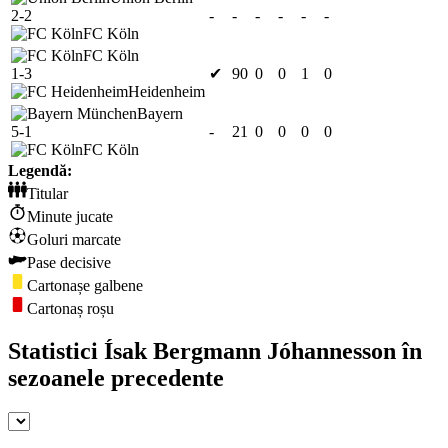
2-2
-
-
-
-
-
-
FC Köln
FC Köln
1-3
✔
90
0
0
1
0
Heidenheim
Bayern
5-1
-
21
0
0
0
0
FC Köln
Legendă:
Titular
Minute jucate
Goluri marcate
Pase decisive
Cartonașe galbene
Cartonaș roșu
Statistici Ísak Bergmann Jóhannesson în
sezoanele precedente