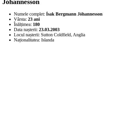
Jóhannesson
Numele complet:
Ísak Bergmann Jóhannesson
Vârsta:
23 ani
Înălțimea:
180
Data nașterii:
23.03.2003
Locul nașterii:
Sutton Coldfield, Anglia
Naționalitatea:
Islanda