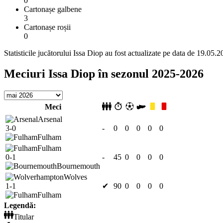
0
Cartonașe galbene
3
Cartonașe roșii
0
Statisticile jucătorului Issa Diop au fost actualizate pe data de 19.05.
Meciuri Issa Diop în sezonul 2025-2026
Meci
Arsenal
3-0
-
0
0
0
0
0
Fulham
Fulham
0-1
-
45
0
0
0
0
Bournemouth
Wolves
1-1
✔
90
0
0
0
0
Fulham
Legendă:
Titular