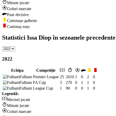
Minute jucate
Goluri marcate
Pase decisive
Cartonașe galbene
Cartonaș roșu
Statistici Issa Diop în sezoanele precedente
2022
Echipa
Competiție
Fulham
Premier League
25
2010
1
0
2
0
Fulham
FA Cup
3
270
0
1
1
0
Fulham
League Cup
1
90
0
0
1
0
Legendă:
Meciuri jucate
Minute jucate
Goluri marcate