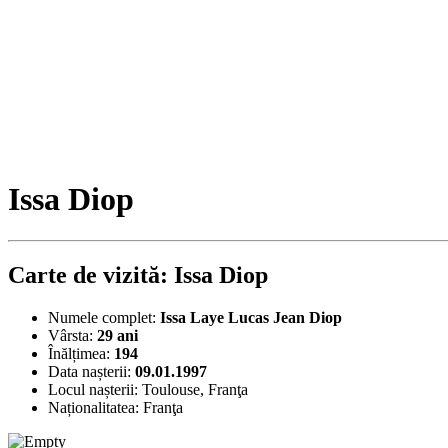
Issa Diop
Carte de vizită: Issa Diop
Numele complet:
Issa Laye Lucas Jean Diop
Vârsta:
29 ani
Înălțimea:
194
Data nașterii:
09.01.1997
Locul nașterii:
Toulouse, Franţa
Naționalitatea:
Franţa