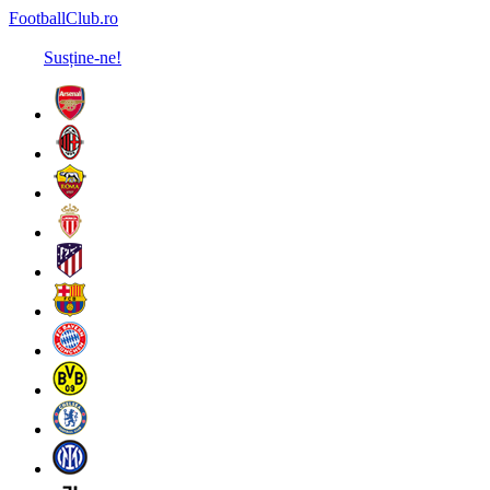
FootballClub.ro
Susține-ne!