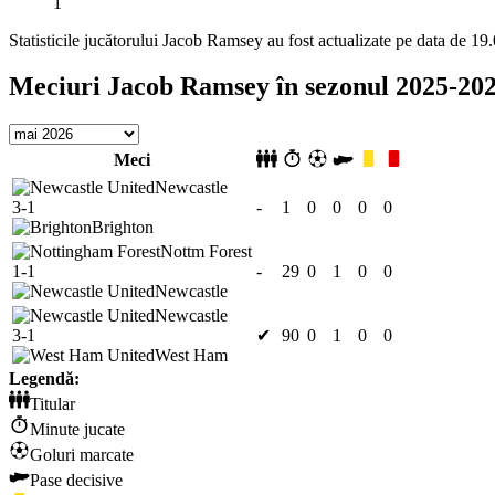
1
Statisticile jucătorului Jacob Ramsey au fost actualizate pe data de 19
Meciuri Jacob Ramsey în sezonul 2025-20
Meci
Newcastle
3-1
-
1
0
0
0
0
Brighton
Nottm Forest
1-1
-
29
0
1
0
0
Newcastle
Newcastle
3-1
✔
90
0
1
0
0
West Ham
Legendă:
Titular
Minute jucate
Goluri marcate
Pase decisive