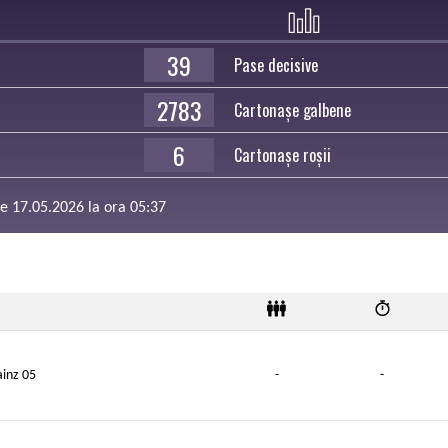
39
Pase decisive
2783
Cartonașe galbene
6
Cartonașe roșii
 de 17.05.2026 la ora 05:37
inz 05
-
-