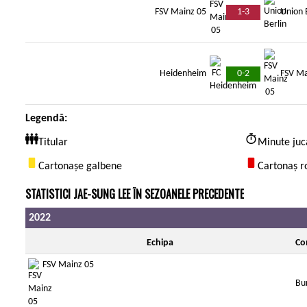
1-3
FSV Mainz 05
Union 
0-2
Heidenheim
FSV Ma
Legendă:
Titular
Minute juc
Cartonașe galbene
Cartonaș r
STATISTICI JAE-SUNG LEE ÎN SEZOANELE PRECEDENTE
2022
Echipa
Co
FSV Mainz 05
Bu