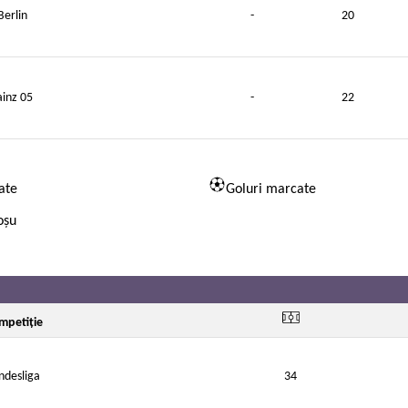
Berlin
-
20
inz 05
-
22
ate
Goluri marcate
oșu
mpetiție
ndesliga
34