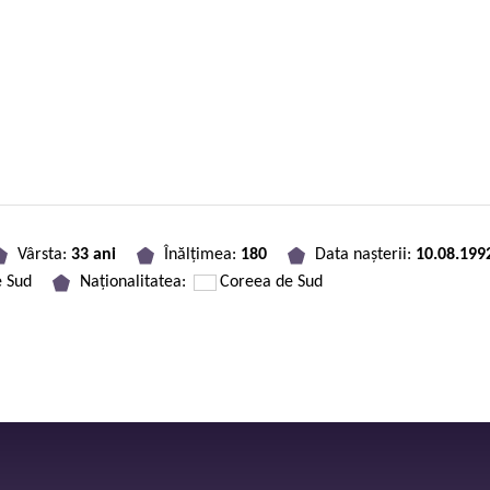
Vârsta:
33 ani
Înălțimea:
180
Data nașterii:
10.08.199
e Sud
Naționalitatea:
Coreea de Sud