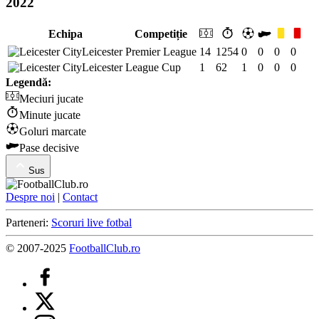
2022
Echipa
Competiție
Leicester
Premier League
14
1254
0
0
0
0
Leicester
League Cup
1
62
1
0
0
0
Legendă:
Meciuri jucate
Minute jucate
Goluri marcate
Pase decisive
Sus
Despre noi
|
Contact
Parteneri:
Scoruri live fotbal
© 2007-2025
FootballClub.ro