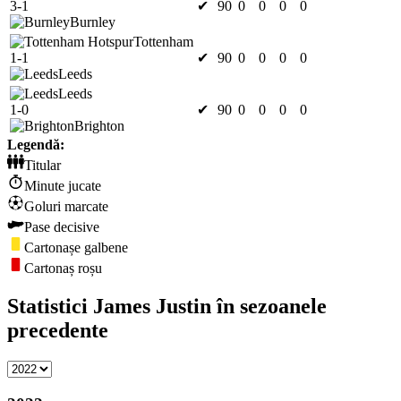
3-1
✔
90
0
0
0
0
Burnley
Tottenham
1-1
✔
90
0
0
0
0
Leeds
Leeds
1-0
✔
90
0
0
0
0
Brighton
Legendă:
Titular
Minute jucate
Goluri marcate
Pase decisive
Cartonașe galbene
Cartonaș roșu
Statistici James Justin în sezoanele
precedente