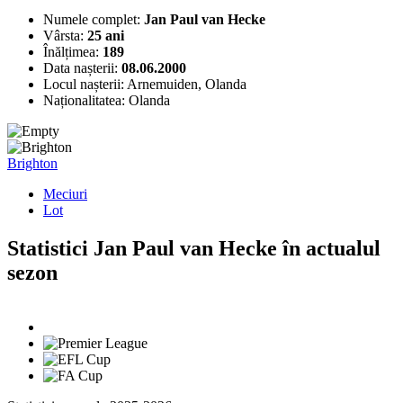
Numele complet:
Jan Paul van Hecke
Vârsta:
25 ani
Înălțimea:
189
Data nașterii:
08.06.2000
Locul nașterii:
Arnemuiden, Olanda
Naționalitatea:
Olanda
Brighton
Meciuri
Lot
Statistici Jan Paul van Hecke în actualul
sezon