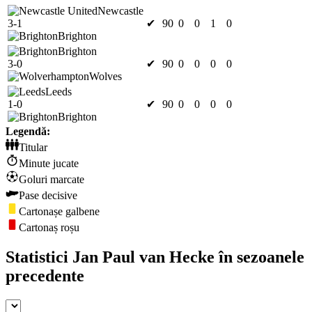
Newcastle
3-1
✔
90
0
0
1
0
Brighton
Brighton
3-0
✔
90
0
0
0
0
Wolves
Leeds
1-0
✔
90
0
0
0
0
Brighton
Legendă:
Titular
Minute jucate
Goluri marcate
Pase decisive
Cartonașe galbene
Cartonaș roșu
Statistici Jan Paul van Hecke în sezoanele
precedente