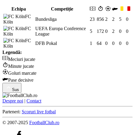
Echipa
Competiție
FC
Bundesliga
23
856
2
2
5
0
Köln
FC
UEFA Europa Conference
5
172
0
2
0
0
Köln
League
FC
DFB Pokal
1
64
0
0
0
0
Köln
Legendă:
Meciuri jucate
Minute jucate
Goluri marcate
Pase decisive
Sus
Despre noi
|
Contact
Parteneri:
Scoruri live fotbal
© 2007-2025
FootballClub.ro