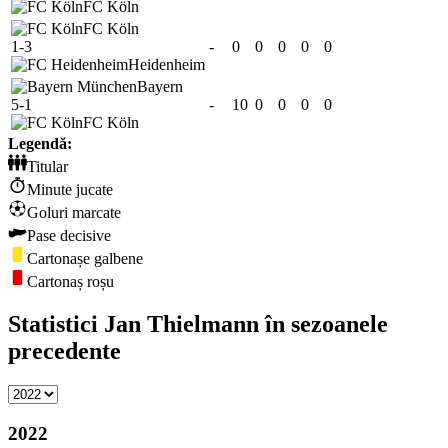
FC Köln
FC Köln
1-3
-
0
0
0
0
0
Heidenheim
Bayern
5-1
-
10
0
0
0
0
FC Köln
Legendă:
Titular
Minute jucate
Goluri marcate
Pase decisive
Cartonașe galbene
Cartonaș roșu
Statistici Jan Thielmann în sezoanele
precedente
2022