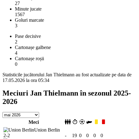
27
Minute jucate
1567
Goluri marcate
3
Pase decisive
2
Cartonașe galbene
4
Cartonașe roșii
0
Statisticile jucătorului Jan Thielmann au fost actualizate pe data de
17.05.2026 la ora 05:34
Meciuri Jan Thielmann în sezonul 2025-
2026
Meci
Union Berlin
2-2
-
19
0
0
0
0