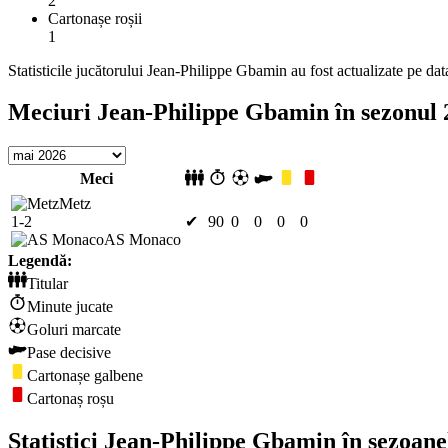
2
Cartonașe roșii
1
Statisticile jucătorului Jean-Philippe Gbamin au fost actualizate pe da
Meciuri Jean-Philippe Gbamin în sezonul 
Meci
Metz
1-2
✔
90
0
0
0
0
AS Monaco
Legendă:
Titular
Minute jucate
Goluri marcate
Pase decisive
Cartonașe galbene
Cartonaș roșu
Statistici Jean-Philippe Gbamin în sezoane