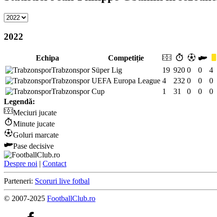
2022
Echipa
Competiție
Trabzonspor
Süper Lig
19
920
0
0
4
Trabzonspor
UEFA Europa League
4
232
0
0
0
Trabzonspor
Cup
1
31
0
0
0
Legendă:
Meciuri jucate
Minute jucate
Goluri marcate
Pase decisive
Despre noi
|
Contact
Parteneri:
Scoruri live fotbal
© 2007-2025
FootballClub.ro