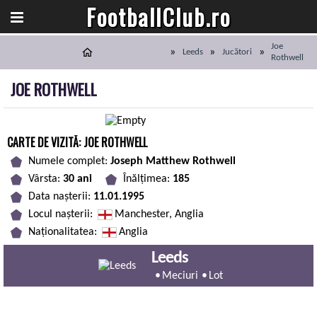
FootballClub.ro
Joe
Leeds
Jucători
Rothwell
JOE ROTHWELL
CARTE DE VIZITĂ: JOE ROTHWELL
Numele complet:
Joseph Matthew Rothwell
Vârsta:
30 ani
Înălțimea:
185
Data nașterii:
11.01.1995
Locul nașterii:
Manchester, Anglia
Naționalitatea:
Anglia
Leeds
Meciuri
Lot