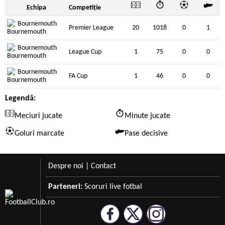
Echipa
Competiție
Bournemouth
Premier League
20
1018
0
1
Bournemouth
League Cup
1
75
0
0
Bournemouth
FA Cup
1
46
0
0
Legendă:
Meciuri jucate
Minute jucate
Goluri marcate
Pase decisive
Despre noi
|
Contact
Parteneri:
Scoruri live fotbal