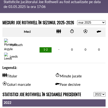
Statisticile jucătorului Joe Rothwell au fost actualizate pe data
de 03.05.2025 la ora 17:06
MECIURI JOE ROTHWELL ÎN SEZONUL 2025-2026
Meci
Plymouth
1-2
-
0
0
0
Leeds
Legendă:
Titular
Minute jucate
Goluri marcate
Pase decisive
STATISTICI JOE ROTHWELL ÎN SEZOANELE PRECEDENTE
2022