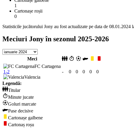
Cartonașe galbene
1
Cartonașe roșii
0
Statisticile jucătorului Jony au fost actualizate pe data de 08.01.2024 
Meciuri Jony în sezonul 2025-2026
Meci
FC Cartagena
1-2
-
0
0
0
0
0
Valencia
Legendă:
Titular
Minute jucate
Goluri marcate
Pase decisive
Cartonașe galbene
Cartonaș roșu