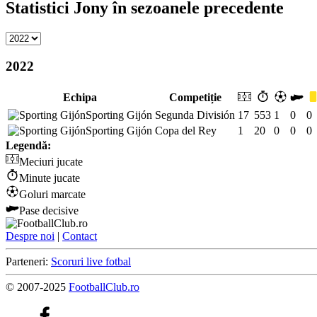
Statistici Jony în sezoanele precedente
2022
Echipa
Competiție
Sporting Gijón
Segunda División
17
553
1
0
0
Sporting Gijón
Copa del Rey
1
20
0
0
0
Legendă:
Meciuri jucate
Minute jucate
Goluri marcate
Pase decisive
Despre noi
|
Contact
Parteneri:
Scoruri live fotbal
© 2007-2025
FootballClub.ro