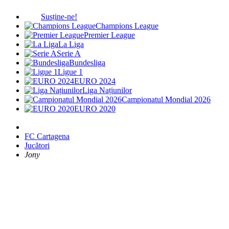
Susține-ne!
Champions League
Premier League
La Liga
Serie A
Bundesliga
Ligue 1
EURO 2024
Liga Națiunilor
Campionatul Mondial 2026
EURO 2020
FC Cartagena
Jucători
Jony