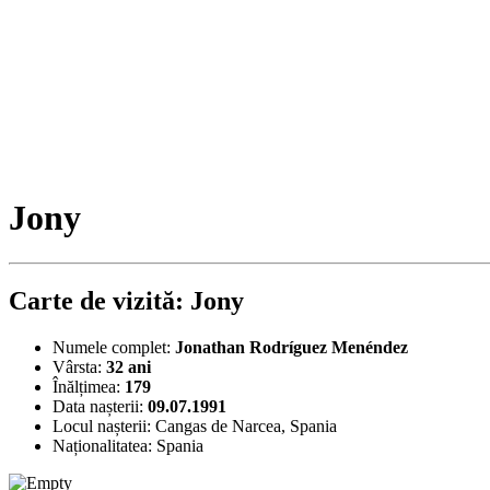
Jony
Carte de vizită: Jony
Numele complet:
Jonathan Rodríguez Menéndez
Vârsta:
32 ani
Înălțimea:
179
Data nașterii:
09.07.1991
Locul nașterii:
Cangas de Narcea, Spania
Naționalitatea:
Spania