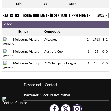
Ech.
vs
Scor
STATISTICI JOSHUA BRILLANTE ÎN SEZOANELE PRECEDENTE
2022
Echipa
Competiție
Melbourne Victory
A-League
24
1783
3
2
Melbourne Victory
Australia Cup
1
65
0
0
Melbourne Victory
AFC Champions League
1
105
0
0
Despre noi
|
Contact
Parteneri:
Scoruri live fotbal