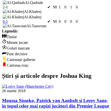
Al-Qadsiah
2-1
✔
90
1
0
1
0
Al-Khaleej
Al-Khaleej
0-1
✔
90
0
0
0
0
Al-Taawoun
Legendă:
Titular
Minute jucate
Goluri marcate
Pase decisive
Cartonașe galbene
Cartonaș roșu
Știri și articole despre Joshua King
26 martie 2018
Moussa Sissoko, Patrick van Aanholt şi Leroy Sane,
în topul celor mai rapizi jucători din Premier League