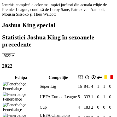
Ierarhia completă a celor mai rapizi jucători din actuala ediţie de
Premier League, condusă de Leroy Sane, Patrick van Aanholt,
Moussa Sissoko şi Theo Walcott
Joshua King special
Statistici Joshua King în sezoanele
precedente
2022
Echipa
Competiție
Süper Lig
16
841
4
1
1
0
Fenerbahçe
UEFA Europa League
5
333
1
0
1
0
Fenerbahçe
Cup
4
183
2
0
0
0
Fenerbahçe
UEFA Champions