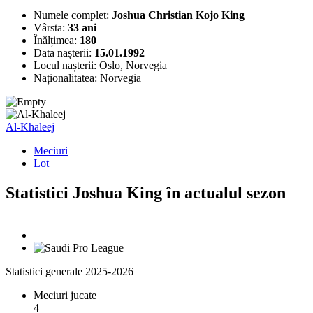
Numele complet:
Joshua Christian Kojo King
Vârsta:
33 ani
Înălțimea:
180
Data nașterii:
15.01.1992
Locul nașterii:
Oslo, Norvegia
Naționalitatea:
Norvegia
Al-Khaleej
Meciuri
Lot
Statistici Joshua King în actualul sezon
Statistici generale 2025-2026
Meciuri jucate
4