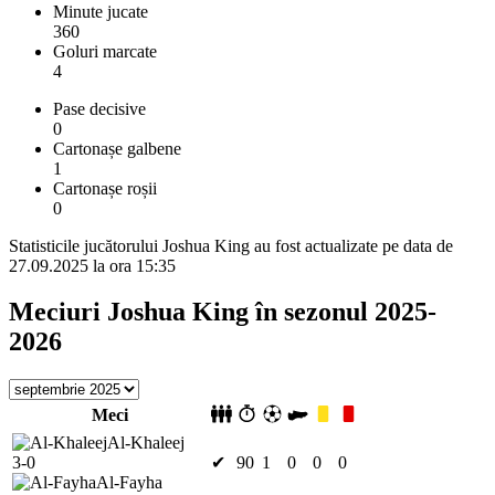
Minute jucate
360
Goluri marcate
4
Pase decisive
0
Cartonașe galbene
1
Cartonașe roșii
0
Statisticile jucătorului Joshua King au fost actualizate pe data de
27.09.2025 la ora 15:35
Meciuri Joshua King în sezonul 2025-
2026
Meci
Al-Khaleej
3-0
✔
90
1
0
0
0
Al-Fayha