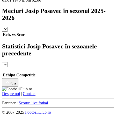
01.01.1970 la ora 02:00
Meciuri Josip Posavec în sezonul 2025-
2026
Ech.
vs
Scor
Statistici Josip Posavec în sezoanele
precedente
Echipa
Competiție
Sus
Despre noi
|
Contact
Parteneri:
Scoruri live fotbal
© 2007-2025
FootballClub.ro