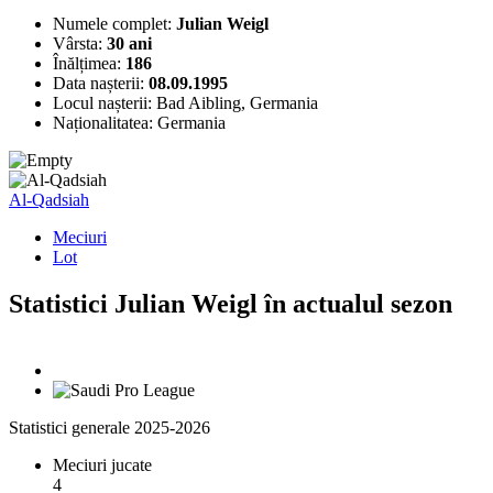
Numele complet:
Julian Weigl
Vârsta:
30 ani
Înălțimea:
186
Data nașterii:
08.09.1995
Locul nașterii:
Bad Aibling, Germania
Naționalitatea:
Germania
Al-Qadsiah
Meciuri
Lot
Statistici Julian Weigl în actualul sezon
Statistici generale 2025-2026
Meciuri jucate
4