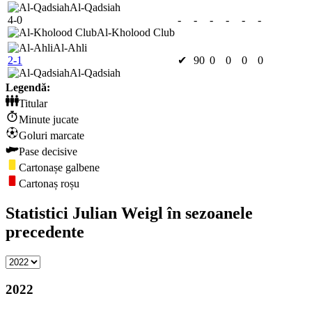
Al-Qadsiah
4-0
-
-
-
-
-
-
Al-Kholood Club
Al-Ahli
2-1
✔
90
0
0
0
0
Al-Qadsiah
Legendă:
Titular
Minute jucate
Goluri marcate
Pase decisive
Cartonașe galbene
Cartonaș roșu
Statistici Julian Weigl în sezoanele
precedente
2022