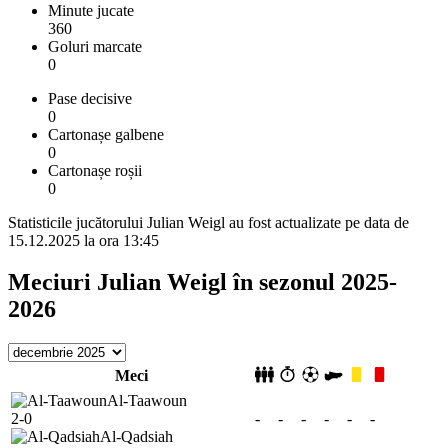
Minute jucate
360
Goluri marcate
0
Pase decisive
0
Cartonașe galbene
0
Cartonașe roșii
0
Statisticile jucătorului Julian Weigl au fost actualizate pe data de
15.12.2025 la ora 13:45
Meciuri Julian Weigl în sezonul 2025-
2026
Meci
Al-Taawoun
2-0
-
-
-
-
-
-
Al-Qadsiah