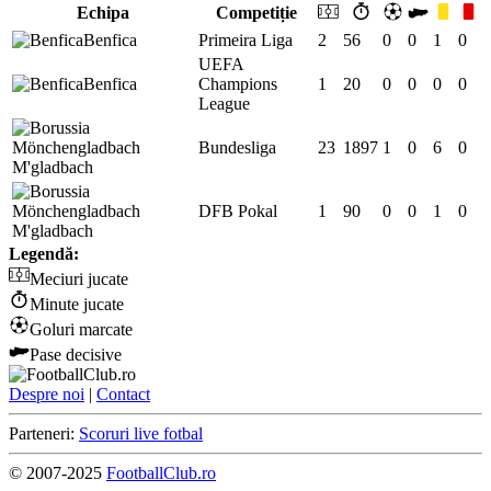
Echipa
Competiție
Benfica
Primeira Liga
2
56
0
0
1
0
UEFA
Benfica
Champions
1
20
0
0
0
0
League
Bundesliga
23
1897
1
0
6
0
M'gladbach
DFB Pokal
1
90
0
0
1
0
M'gladbach
Legendă:
Meciuri jucate
Minute jucate
Goluri marcate
Pase decisive
Despre noi
|
Contact
Parteneri:
Scoruri live fotbal
© 2007-2025
FootballClub.ro