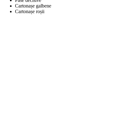
Pase decisive
Cartonașe galbene
Cartonașe roșii