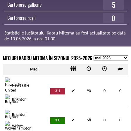
5
Cartonașe galbene
0
Cartonașe roșii
Statisticile jucătorului Kaoru Mitoma au fost actualizate pe data
de 13.05.2026 la ora 01:00
MECIURI KAORU MITOMA ÎN SEZONUL 2025-2026
Meci
Newcastle
3-1
✔
90
0
0
Brighton
Brighton
3-0
✔
58
0
0
Wolves