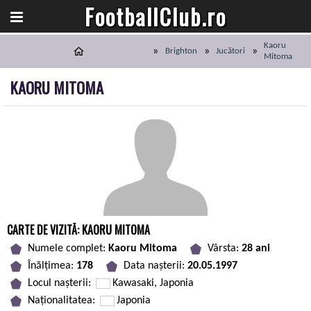
FootballClub.ro
Kaoru
Brighton
Jucători
Mitoma
KAORU MITOMA
CARTE DE VIZITĂ: KAORU MITOMA
Numele complet:
Kaoru Mitoma
Vârsta:
28 ani
Înălțimea:
178
Data nașterii:
20.05.1997
Locul nașterii:
Kawasaki, Japonia
Naționalitatea:
Japonia