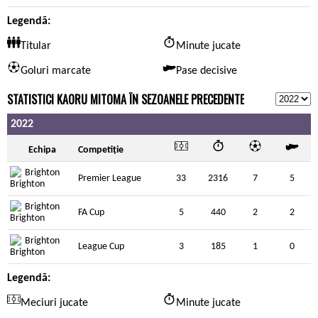
Legendă:
Titular
Minute jucate
Goluri marcate
Pase decisive
STATISTICI KAORU MITOMA ÎN SEZOANELE PRECEDENTE
2022
Echipa
Competiție
Brighton
Premier League
33
2316
7
5
Brighton
FA Cup
5
440
2
2
Brighton
League Cup
3
185
1
0
Legendă:
Meciuri jucate
Minute jucate