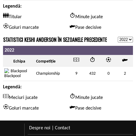
Legendă:
Titular
Minute jucate
Goluri marcate
Pase decisive
STATISTICI KESHI ANDERSON ÎN SEZOANELE PRECEDENTE
2022
Echipa
Competiție
Blackpool
Championship
9
432
0
2
Legendă:
Meciuri jucate
Minute jucate
Goluri marcate
Pase decisive
Despre noi
|
Contact