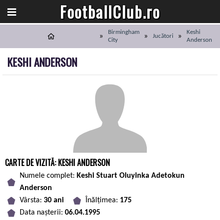
FootballClub.ro
Birmingham
Keshi
Jucători
City
Anderson
KESHI ANDERSON
CARTE DE VIZITĂ: KESHI ANDERSON
Numele complet:
Keshi Stuart Oluyinka Adetokun
Anderson
Vârsta:
30 ani
Înălțimea:
175
Data nașterii:
06.04.1995