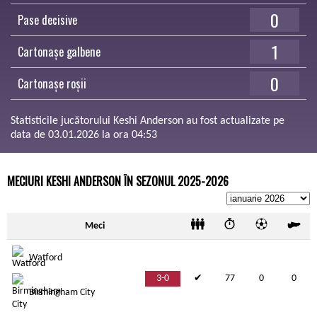
0
Pase decisive
1
Cartonașe galbene
0
Cartonașe roșii
Statisticile jucătorului Keshi Anderson au fost actualizate pe
data de 03.01.2026 la ora 04:53
MECIURI KESHI ANDERSON ÎN SEZONUL 2025-2026
Meci
Watford
3-0
✔
77
0
0
Birmingham City