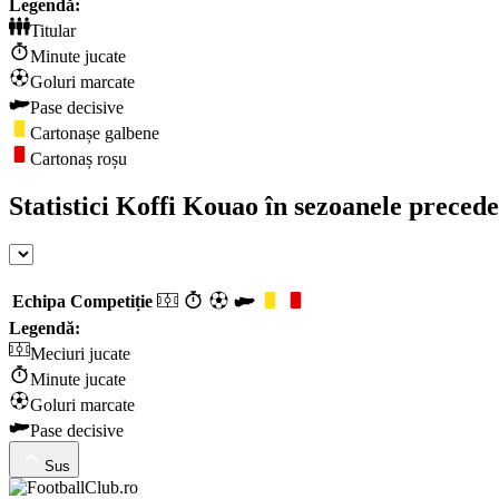
Legendă:
Titular
Minute jucate
Goluri marcate
Pase decisive
Cartonașe galbene
Cartonaș roșu
Statistici Koffi Kouao în sezoanele preced
Echipa
Competiție
Legendă:
Meciuri jucate
Minute jucate
Goluri marcate
Pase decisive
Sus