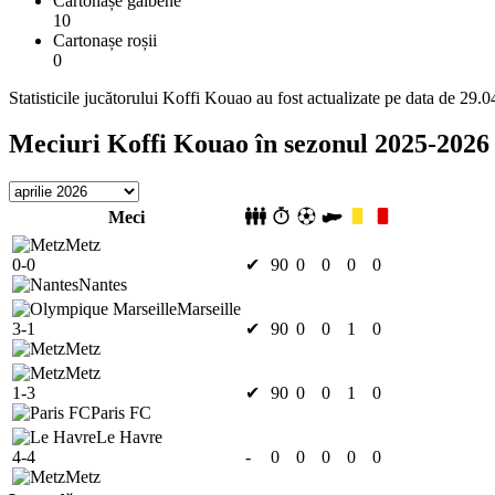
Cartonașe galbene
10
Cartonașe roșii
0
Statisticile jucătorului Koffi Kouao au fost actualizate pe data de 29.
Meciuri Koffi Kouao în sezonul 2025-2026
Meci
Metz
0-0
✔
90
0
0
0
0
Nantes
Marseille
3-1
✔
90
0
0
1
0
Metz
Metz
1-3
✔
90
0
0
1
0
Paris FC
Le Havre
4-4
-
0
0
0
0
0
Metz