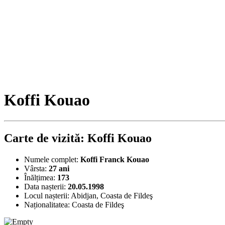
Koffi Kouao
Carte de vizită: Koffi Kouao
Numele complet:
Koffi Franck Kouao
Vârsta:
27 ani
Înălțimea:
173
Data nașterii:
20.05.1998
Locul nașterii:
Abidjan, Coasta de Fildeş
Naționalitatea:
Coasta de Fildeş