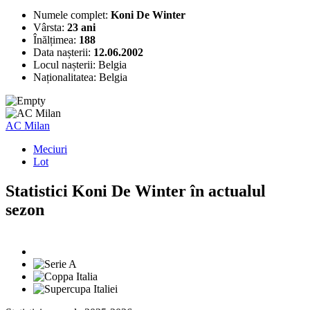
Numele complet:
Koni De Winter
Vârsta:
23 ani
Înălțimea:
188
Data nașterii:
12.06.2002
Locul nașterii:
Belgia
Naționalitatea:
Belgia
AC Milan
Meciuri
Lot
Statistici Koni De Winter în actualul
sezon