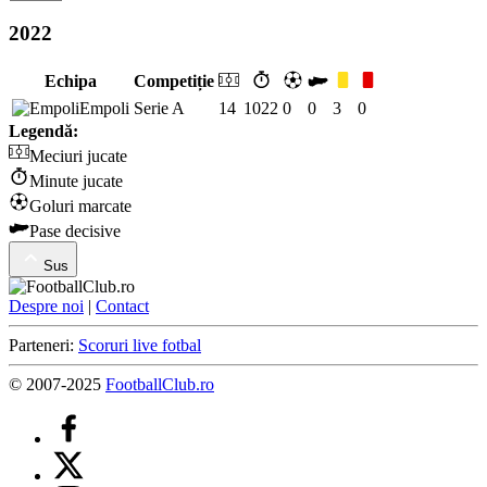
2022
Echipa
Competiție
Empoli
Serie A
14
1022
0
0
3
0
Legendă:
Meciuri jucate
Minute jucate
Goluri marcate
Pase decisive
Sus
Despre noi
|
Contact
Parteneri:
Scoruri live fotbal
© 2007-2025
FootballClub.ro