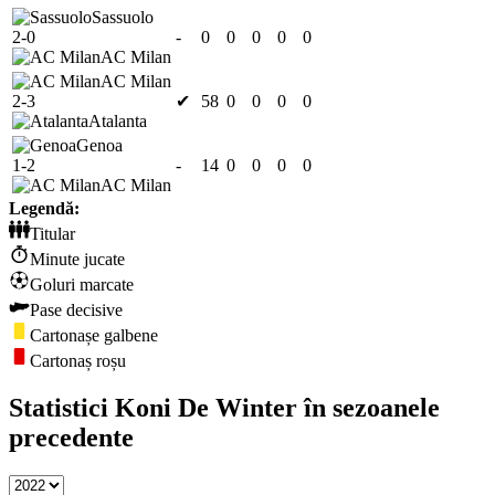
Sassuolo
2-0
-
0
0
0
0
0
AC Milan
AC Milan
2-3
✔
58
0
0
0
0
Atalanta
Genoa
1-2
-
14
0
0
0
0
AC Milan
Legendă:
Titular
Minute jucate
Goluri marcate
Pase decisive
Cartonașe galbene
Cartonaș roșu
Statistici Koni De Winter în sezoanele
precedente