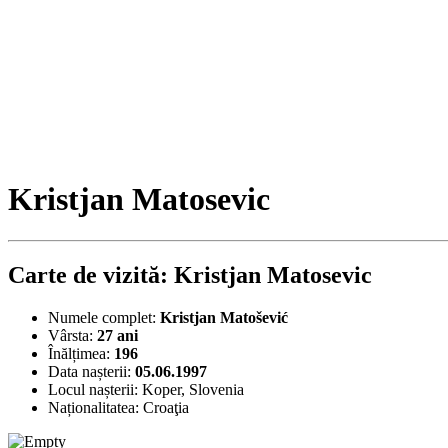
Kristjan Matosevic
Carte de vizită: Kristjan Matosevic
Numele complet:
Kristjan Matošević
Vârsta:
27 ani
Înălțimea:
196
Data nașterii:
05.06.1997
Locul nașterii:
Koper, Slovenia
Naționalitatea:
Croaţia