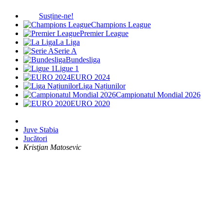
Susține-ne!
Champions League
Premier League
La Liga
Serie A
Bundesliga
Ligue 1
EURO 2024
Liga Națiunilor
Campionatul Mondial 2026
EURO 2020
Juve Stabia
Jucători
Kristjan Matosevic