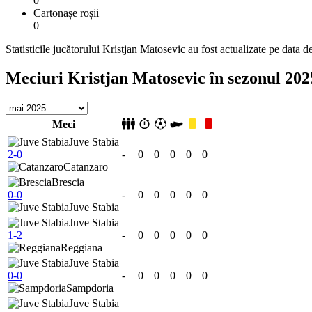
0
Cartonașe roșii
0
Statisticile jucătorului Kristjan Matosevic au fost actualizate pe data 
Meciuri Kristjan Matosevic în sezonul 20
Meci
Juve Stabia
2-0
-
0
0
0
0
0
Catanzaro
Brescia
0-0
-
0
0
0
0
0
Juve Stabia
Juve Stabia
1-2
-
0
0
0
0
0
Reggiana
Juve Stabia
0-0
-
0
0
0
0
0
Sampdoria
Juve Stabia