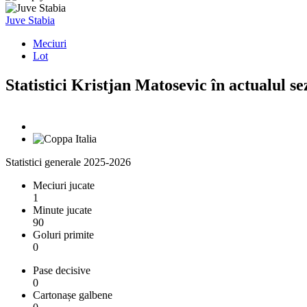
Juve Stabia
Meciuri
Lot
Statistici Kristjan Matosevic în actualul s
Statistici generale 2025-2026
Meciuri jucate
1
Minute jucate
90
Goluri primite
0
Pase decisive
0
Cartonașe galbene