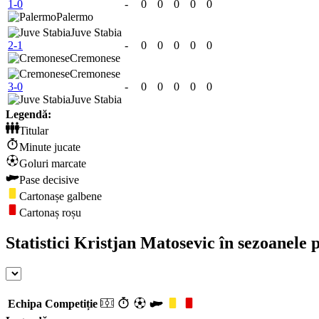
1-0
-
0
0
0
0
0
Palermo
Juve Stabia
2-1
-
0
0
0
0
0
Cremonese
Cremonese
3-0
-
0
0
0
0
0
Juve Stabia
Legendă:
Titular
Minute jucate
Goluri marcate
Pase decisive
Cartonașe galbene
Cartonaș roșu
Statistici Kristjan Matosevic în sezoanele 
Echipa
Competiție