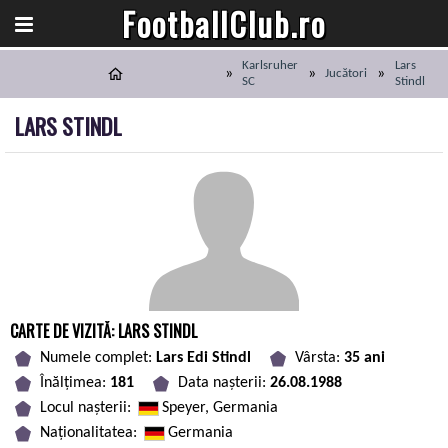
FootballClub.ro
Karlsruher
Lars
Jucători
SC
Stindl
LARS STINDL
CARTE DE VIZITĂ: LARS STINDL
Numele complet:
Lars Edi Stindl
Vârsta:
35 ani
Înălțimea:
181
Data nașterii:
26.08.1988
Locul nașterii:
Speyer, Germania
Naționalitatea:
Germania