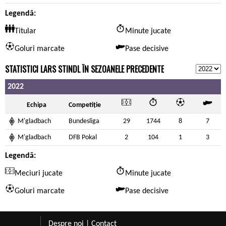
Legendă:
Titular
Minute jucate
Goluri marcate
Pase decisive
STATISTICI LARS STINDL ÎN SEZOANELE PRECEDENTE
2022
Echipa
Competiție
M'gladbach
Bundesliga
29
1744
8
7
M'gladbach
DFB Pokal
2
104
1
3
Legendă:
Meciuri jucate
Minute jucate
Goluri marcate
Pase decisive
Despre noi
|
Contact