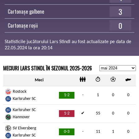
3
Cartonașe galbene
0
Cartonașe roșii
Statisticile jucătorului Lars Stindl au fost actualizate pe data de
22.05.2024 la ora 20:14
MECIURI LARS STINDL ÎN SEZONUL 2025-2026
Meci
Rostock
1-2
-
1
0
0
Karlsruher SC
Karlsruher SC
1-2
✔
55
0
0
Hannover
SV Elversberg
0-3
-
11
1
0
Karlsruher SC