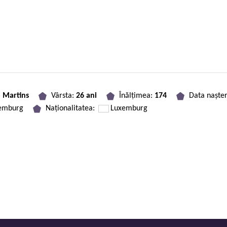
 Martins
Vârsta:
26 ani
Înălțimea:
174
Data nașter
xemburg
Naționalitatea:
Luxemburg