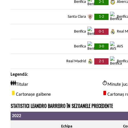
2-1
Benfica
Alverc
1-2
Santa Clara
Benfic
0-1
Benfica
Real M
3-0
Benfica
AVS
2-1
Real Madrid
Benfic
Legendă:
Titular
Minute juc
Cartonașe galbene
Cartonaș r
STATISTICI LEANDRO BARREIRO ÎN SEZOANELE PRECEDENTE
2022
Echipa
Co