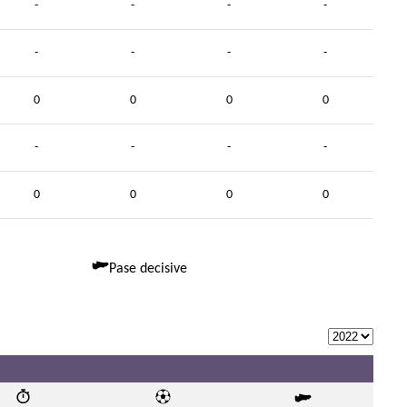
-
-
-
-
-
-
-
-
0
0
0
0
-
-
-
-
0
0
0
0
Pase decisive