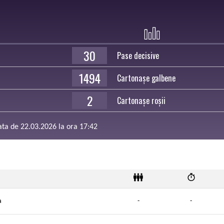
30
Pase decisive
1494
Cartonașe galbene
2
Cartonașe roșii
data de 22.03.2026 la ora 17:42
a
-
-