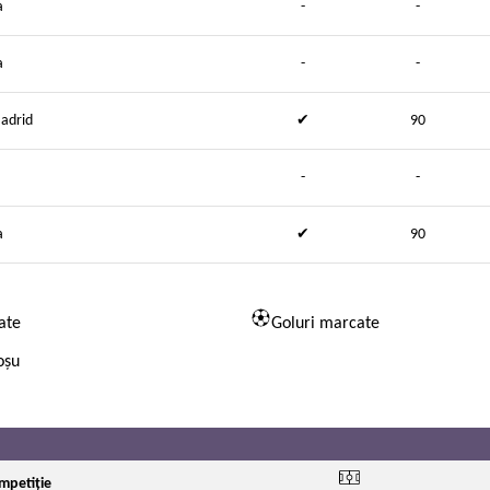
a
-
-
a
-
-
adrid
✔
90
-
-
a
✔
90
ate
Goluri marcate
oșu
mpetiție