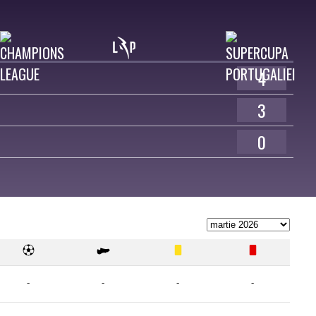
4
3
0
-
-
-
-