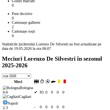
Goluri marcate
0
Pase decisive
0
Cartonașe galbene
2
Cartonașe roșii
0
Statisticile jucătorului Lorenzo De Silvestri au fost actualizate pe
data de 19.05.2026 la ora 06:07
Meciuri Lorenzo De Silvestri în sezonul
2025-2026
Meci
Bologna
0-0
✔
85
0
0
0
0
Cagliari
Napoli
-
0
0
0
0
0
2-3