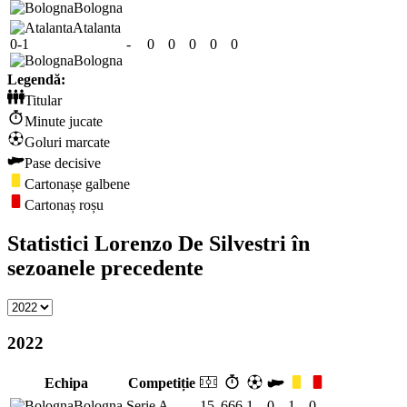
Bologna
Atalanta
0-1
-
0
0
0
0
0
Bologna
Legendă:
Titular
Minute jucate
Goluri marcate
Pase decisive
Cartonașe galbene
Cartonaș roșu
Statistici Lorenzo De Silvestri în
sezoanele precedente
2022
Echipa
Competiție
Bologna
Serie A
15
666
1
0
1
0