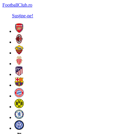
FootballClub.ro
Susține-ne!