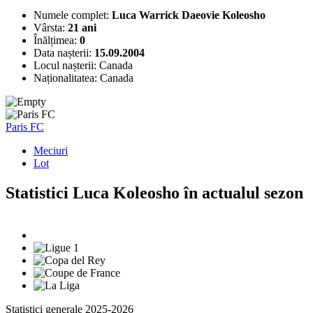
Numele complet:
Luca Warrick Daeovie Koleosho
Vârsta:
21 ani
Înălțimea:
0
Data nașterii:
15.09.2004
Locul nașterii:
Canada
Naționalitatea:
Canada
Paris FC
Meciuri
Lot
Statistici Luca Koleosho în actualul sezon
Statistici generale 2025-2026