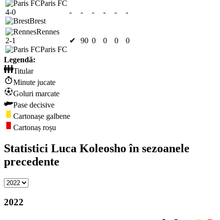
Paris FC
4-0
-
-
-
-
-
-
Brest
Rennes
2-1
✔
90
0
0
0
0
Paris FC
Legendă:
Titular
Minute jucate
Goluri marcate
Pase decisive
Cartonașe galbene
Cartonaș roșu
Statistici Luca Koleosho în sezoanele
precedente
2022