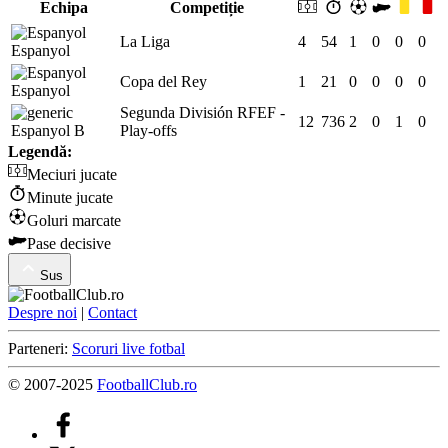
Echipa
Competiție
La Liga
4
54
1
0
0
0
Espanyol
Copa del Rey
1
21
0
0
0
0
Espanyol
Segunda División RFEF -
12
736
2
0
1
0
Espanyol B
Play-offs
Legendă:
Meciuri jucate
Minute jucate
Goluri marcate
Pase decisive
Sus
Despre noi
|
Contact
Parteneri:
Scoruri live fotbal
© 2007-2025
FootballClub.ro