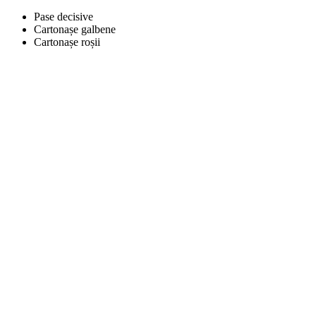
Pase decisive
Cartonașe galbene
Cartonașe roșii