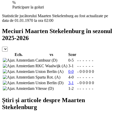
%
Participare la goluri
Statisticile jucătorului Maarten Stekelenburg au fost actualizate pe
data de 01.01.1970 la ora 02:00
Meciuri Maarten Stekelenburg în sezonul
2025-2026
Ech.
vs
Scor
Cambuur (D)
0-5
-
-
-
-
-
-
RKC Waalwijk (A)
3-1
-
-
-
-
-
-
Union Berlin (A)
0-0
-
0
0
0
0
0
Sparta Rot. (A)
4-0
-
-
-
-
-
-
Union Berlin (D)
3-1
-
0
0
0
0
0
Vitesse (D)
1-2
-
-
-
-
-
-
Știri și articole despre Maarten
Stekelenburg