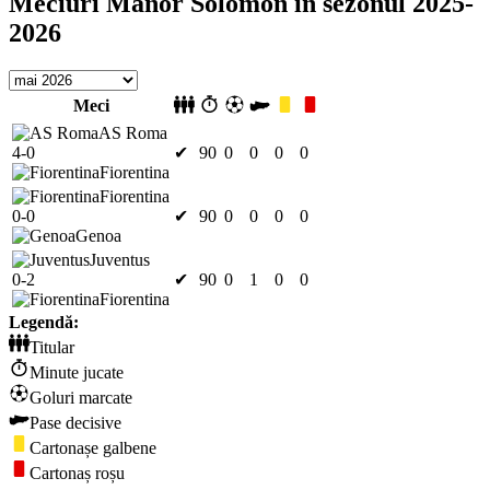
Meciuri Manor Solomon în sezonul 2025-
2026
Meci
AS Roma
4-0
✔
90
0
0
0
0
Fiorentina
Fiorentina
0-0
✔
90
0
0
0
0
Genoa
Juventus
0-2
✔
90
0
1
0
0
Fiorentina
Legendă:
Titular
Minute jucate
Goluri marcate
Pase decisive
Cartonașe galbene
Cartonaș roșu