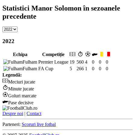
Statistici Manor Solomon în sezoanele
precedente
2022
Echipa
Competiție
Fulham
Premier League
19
560
4
0
0
0
Fulham
FA Cup
5
266
1
0
0
0
Legendă:
Meciuri jucate
Minute jucate
Goluri marcate
Pase decisive
Despre noi
|
Contact
Parteneri:
Scoruri live fotbal