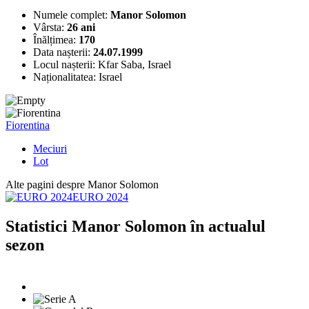
Numele complet:
Manor Solomon
Vârsta:
26 ani
Înălțimea:
170
Data nașterii:
24.07.1999
Locul nașterii:
Kfar Saba, Israel
Naționalitatea:
Israel
Fiorentina
Meciuri
Lot
Alte pagini despre Manor Solomon
EURO 2024
Statistici Manor Solomon în actualul
sezon