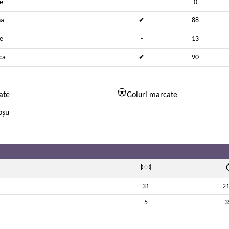
e
-
0
na
✔
88
e
-
13
ca
✔
90
ate
Goluri marcate
oșu
31
2
5
3