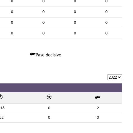
0
0
0
0
0
0
0
0
0
0
0
0
0
0
0
0
Pase decisive
116
0
2
52
0
0