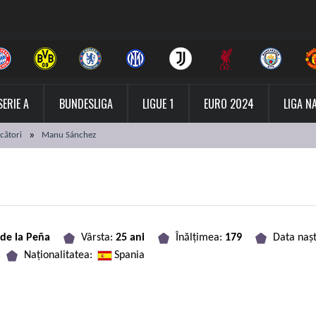
SERIE A
BUNDESLIGA
LIGUE 1
EURO 2024
LIGA N
cători
Manu Sánchez
de la Peña
Vârsta:
25 ani
Înălțimea:
179
Data nașt
Naționalitatea:
Spania