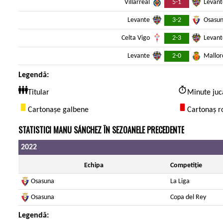
5-1
Villarreal
Levant
3-2
Levante
Osasu
2-3
Celta Vigo
Levant
2-0
Levante
Mallor
Legendă:
Titular
Minute juc
Cartonașe galbene
Cartonaș r
STATISTICI MANU SÁNCHEZ ÎN SEZOANELE PRECEDENTE
2022
Echipa
Competiție
Osasuna
La Liga
Osasuna
Copa del Rey
Legendă: