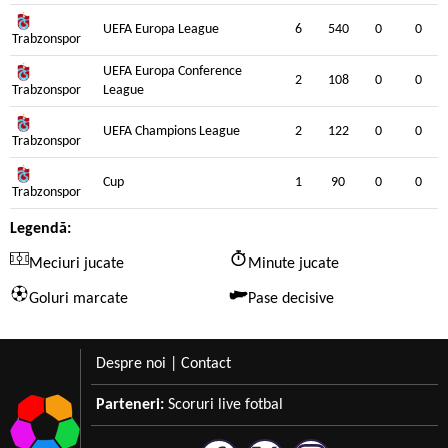
UEFA Europa League
6
540
0
0
Trabzonspor
UEFA Europa Conference
2
108
0
0
Trabzonspor
League
UEFA Champions League
2
122
0
0
Trabzonspor
Cup
1
90
0
0
Trabzonspor
Legendă:
Meciuri jucate
Minute jucate
Goluri marcate
Pase decisive
Despre noi
|
Contact
Parteneri:
Scoruri live fotbal