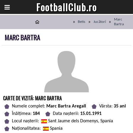
FootballClub.ro
Marc
Betis
Jucători
Bartra
MARC BARTRA
CARTE DE VIZITĂ: MARC BARTRA
Numele complet:
Marc Bartra Aregall
Vârsta:
35 ani
Înălțimea:
184
Data nașterii:
15.01.1991
Locul nașterii:
Sant Jaume dels Domenys, Spania
Naționalitatea:
Spania