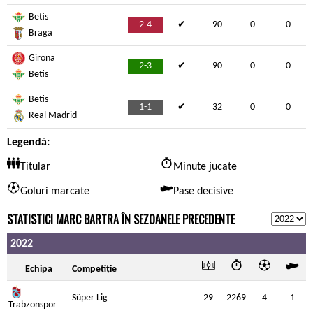
Betis
2-4
✔
90
0
0
Braga
Girona
2-3
✔
90
0
0
Betis
Betis
1-1
✔
32
0
0
Real Madrid
Legendă:
Titular
Minute jucate
Goluri marcate
Pase decisive
STATISTICI MARC BARTRA ÎN SEZOANELE PRECEDENTE
2022
Echipa
Competiție
Süper Lig
29
2269
4
1
Trabzonspor