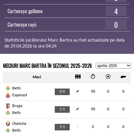
4
Cartonașe galbene
0
Cartonașe roșii
Statisticile jucătorului Marc Bartra au fost actualizate pe data
de 29.04.2026 la ora 04:24
MECIURI MARC BARTRA ÎN SEZONUL 2025-2026
Meci
Betis
0-0
✔
90
0
0
Espanyol
Braga
1-1
✔
90
0
0
Betis
Osasuna
1-1
-
0
0
0
Betis