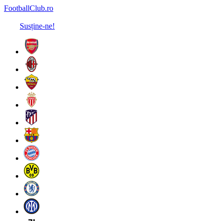
FootballClub.ro
Susține-ne!