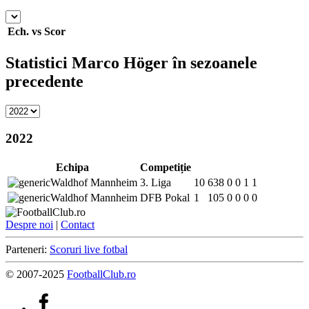
Ech.
vs
Scor
Statistici Marco Höger în sezoanele
precedente
2022
Echipa
Competiție
Waldhof Mannheim
3. Liga
10
638
0
0
1
1
Waldhof Mannheim
DFB Pokal
1
105
0
0
0
0
Despre noi
|
Contact
Parteneri:
Scoruri live fotbal
© 2007-2025
FootballClub.ro