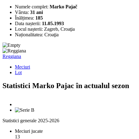
Numele complet:
Marko Pajač
Vârsta:
31 ani
Înălțimea:
185
Data nașterii:
11.05.1993
Locul nașterii:
Zagreb, Croaţia
Naționalitatea:
Croaţia
Reggiana
Meciuri
Lot
Statistici Marko Pajac în actualul sezon
Statistici generale 2025-2026
Meciuri jucate
13