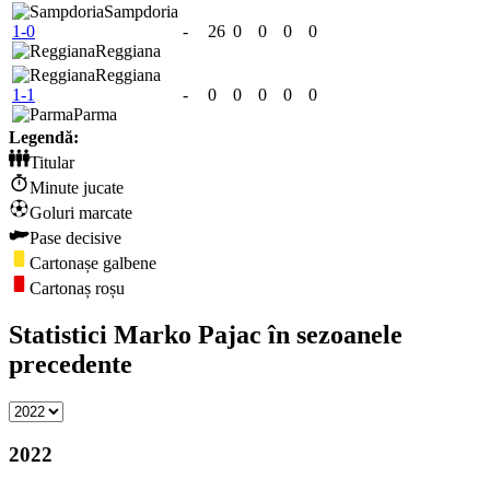
Sampdoria
1-0
-
26
0
0
0
0
Reggiana
Reggiana
1-1
-
0
0
0
0
0
Parma
Legendă:
Titular
Minute jucate
Goluri marcate
Pase decisive
Cartonașe galbene
Cartonaș roșu
Statistici Marko Pajac în sezoanele
precedente
2022