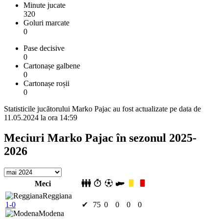
Minute jucate
320
Goluri marcate
0
Pase decisive
0
Cartonașe galbene
0
Cartonașe roșii
0
Statisticile jucătorului Marko Pajac au fost actualizate pe data de
11.05.2024 la ora 14:59
Meciuri Marko Pajac în sezonul 2025-
2026
Meci
Reggiana
1-0
✔
75
0
0
0
0
Modena