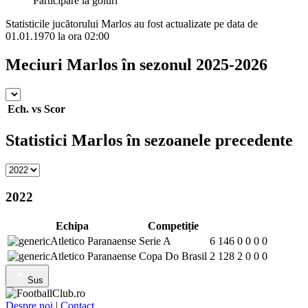
Participare la goluri
Statisticile jucătorului Marlos au fost actualizate pe data de
01.01.1970 la ora 02:00
Meciuri Marlos în sezonul 2025-2026
Ech.
vs
Scor
Statistici Marlos în sezoanele precedente
2022
Echipa
Competiție
Atletico Paranaense
Serie A
6
146
0
0
0
0
Atletico Paranaense
Copa Do Brasil
2
128
2
0
0
0
Sus
Despre noi
|
Contact