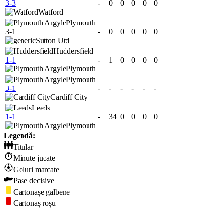
3-3
-
0
0
0
0
0
Watford
Plymouth
3-1
-
0
0
0
0
0
Sutton Utd
Huddersfield
1-1
-
1
0
0
0
0
Plymouth
Plymouth
3-1
-
-
-
-
-
-
Cardiff City
Leeds
1-1
-
34
0
0
0
0
Plymouth
Legendă:
Titular
Minute jucate
Goluri marcate
Pase decisive
Cartonașe galbene
Cartonaș roșu