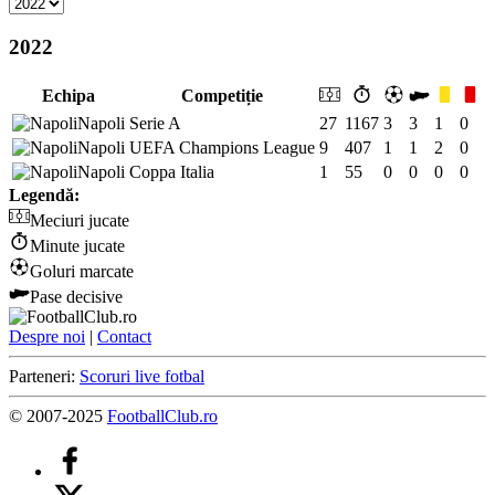
2022
Echipa
Competiție
Napoli
Serie A
27
1167
3
3
1
0
Napoli
UEFA Champions League
9
407
1
1
2
0
Napoli
Coppa Italia
1
55
0
0
0
0
Legendă:
Meciuri jucate
Minute jucate
Goluri marcate
Pase decisive
Despre noi
|
Contact
Parteneri:
Scoruri live fotbal
© 2007-2025
FootballClub.ro