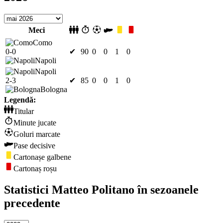
Meci
Como
0-0
✔
90
0
0
1
0
Napoli
Napoli
2-3
✔
85
0
0
1
0
Bologna
Legendă:
Titular
Minute jucate
Goluri marcate
Pase decisive
Cartonașe galbene
Cartonaș roșu
Statistici Matteo Politano în sezoanele
precedente