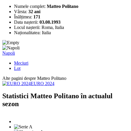
Numele complet:
Matteo Politano
Vârsta:
32 ani
Înălțimea:
171
Data nașterii:
03.08.1993
Locul nașterii:
Roma, Italia
Naționalitatea:
Italia
Napoli
Meciuri
Lot
Alte pagini despre Matteo Politano
EURO 2024
Statistici Matteo Politano în actualul
sezon