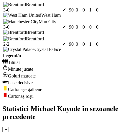
Brentford
3-0
✔
90
0
0
1
0
West Ham
Man.City
3-0
✔
90
0
0
0
0
Brentford
Brentford
2-2
✔
90
0
0
1
0
Crystal Palace
Legendă:
Titular
Minute jucate
Goluri marcate
Pase decisive
Cartonașe galbene
Cartonaș roșu
Statistici Michael Kayode în sezoanele
precedente