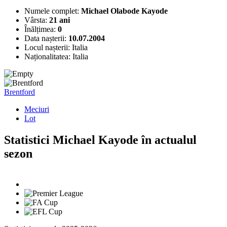
Numele complet:
Michael Olabode Kayode
Vârsta:
21 ani
Înălțimea:
0
Data nașterii:
10.07.2004
Locul nașterii:
Italia
Naționalitatea:
Italia
Brentford
Meciuri
Lot
Statistici Michael Kayode în actualul
sezon