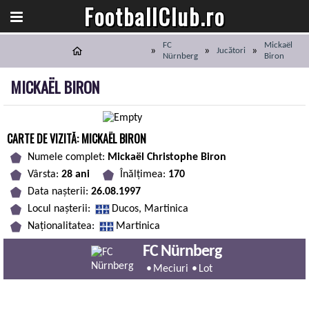
FootballClub.ro
FC
Mickaël
Jucători
Nürnberg
Biron
MICKAËL BIRON
CARTE DE VIZITĂ: MICKAËL BIRON
Numele complet:
Mickaël Christophe Biron
Vârsta:
28 ani
Înălțimea:
170
Data nașterii:
26.08.1997
Locul nașterii:
Ducos, Martinica
Naționalitatea:
Martinica
FC Nürnberg
Meciuri
Lot