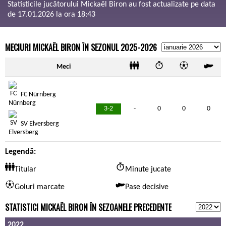
Statisticile jucătorului Mickaël Biron au fost actualizate pe data
de 17.01.2026 la ora 18:43
MECIURI MICKAËL BIRON ÎN SEZONUL 2025-2026
Meci
FC Nürnberg
3-2
-
0
0
0
SV Elversberg
Legendă:
Titular
Minute jucate
Goluri marcate
Pase decisive
STATISTICI MICKAËL BIRON ÎN SEZOANELE PRECEDENTE
2022