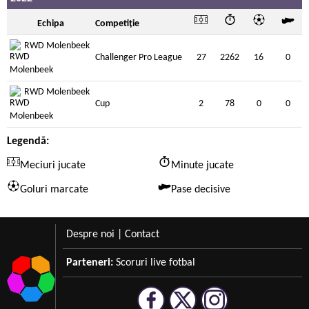
Echipa
Competiție
RWD Molenbeek
Challenger Pro League
27
2262
16
0
RWD Molenbeek
Cup
2
78
0
0
Legendă:
Meciuri jucate
Minute jucate
Goluri marcate
Pase decisive
Despre noi
|
Contact
Parteneri:
Scoruri live fotbal