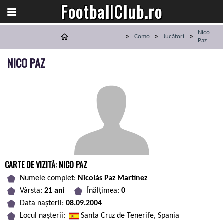
FootballClub.ro
Nico
Como
Jucători
Paz
NICO PAZ
CARTE DE VIZITĂ: NICO PAZ
Numele complet:
Nicolás Paz Martínez
Vârsta:
21 ani
Înălțimea:
0
Data nașterii:
08.09.2004
Locul nașterii:
Santa Cruz de Tenerife, Spania