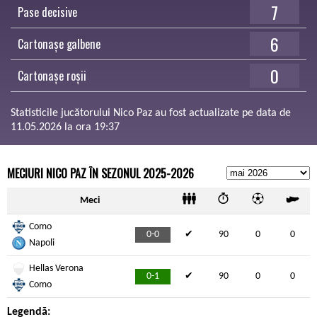
7
Pase decisive
6
Cartonașe galbene
0
Cartonașe roșii
Statisticile jucătorului Nico Paz au fost actualizate pe data de
11.05.2026 la ora 19:37
MECIURI NICO PAZ ÎN SEZONUL 2025-2026
Meci
Como
0-0
✔
90
0
0
Napoli
Hellas Verona
0-1
✔
90
0
0
Como
Legendă: