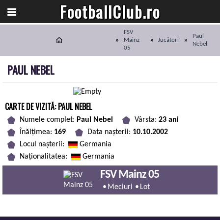
FootballClub.ro
FSV
Paul
Mainz
Jucători
Nebel
05
PAUL NEBEL
CARTE DE VIZITĂ: PAUL NEBEL
Numele complet:
Paul Nebel
Vârsta:
23 ani
Înălțimea:
169
Data nașterii:
10.10.2002
Locul nașterii:
Germania
Naționalitatea:
Germania
FSV Mainz 05
Meciuri
Lot