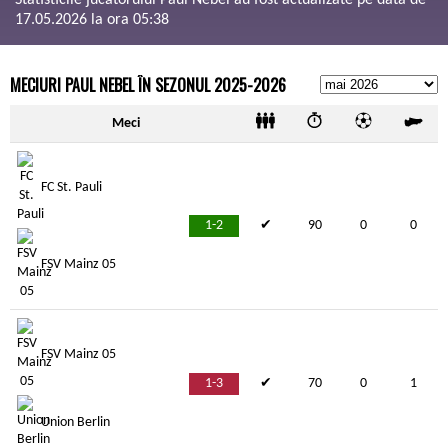
Statisticile jucătorului Paul Nebel au fost actualizate pe data de
17.05.2026 la ora 05:38
MECIURI PAUL NEBEL ÎN SEZONUL 2025-2026
Meci
FC St. Pauli
1-2
✔
90
0
0
FSV Mainz 05
FSV Mainz 05
1-3
✔
70
0
1
Union Berlin