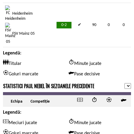
Heidenheim
0-2
✔
90
0
0
FSV Mainz 05
Legendă:
Titular
Minute jucate
Goluri marcate
Pase decisive
STATISTICI PAUL NEBEL ÎN SEZOANELE PRECEDENTE
Echipa
Competiție
Legendă:
Meciuri jucate
Minute jucate
Goluri marcate
Pase decisive