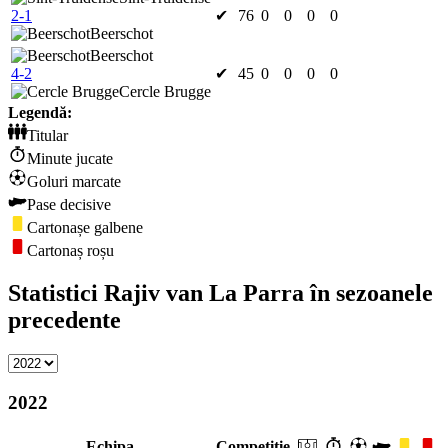
2-1
✔
76
0
0
0
0
Beerschot
Beerschot
4-2
✔
45
0
0
0
0
Cercle Brugge
Legendă:
Titular
Minute jucate
Goluri marcate
Pase decisive
Cartonașe galbene
Cartonaș roșu
Statistici Rajiv van La Parra în sezoanele
precedente
2022
Echipa
Competiție