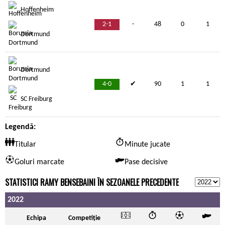
Hoffenheim
2-1
-
48
0
1
Dortmund
Dortmund
4-0
✔
90
1
1
SC Freiburg
Legendă:
Titular
Minute jucate
Goluri marcate
Pase decisive
STATISTICI RAMY BENSEBAINI ÎN SEZOANELE PRECEDENTE
2022
Echipa
Competiție