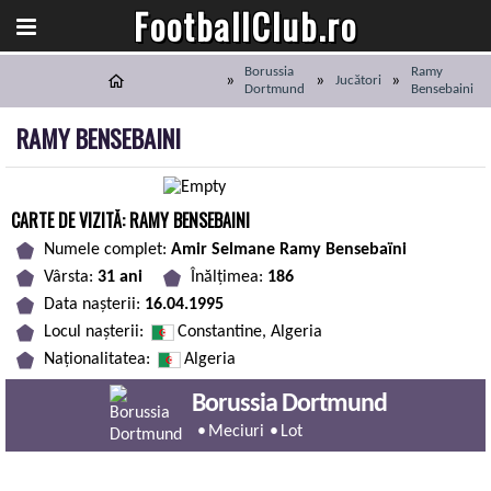
FootballClub.ro
Borussia
Ramy
Jucători
Dortmund
Bensebaini
RAMY BENSEBAINI
CARTE DE VIZITĂ: RAMY BENSEBAINI
Numele complet:
Amir Selmane Ramy Bensebaïni
Vârsta:
31 ani
Înălțimea:
186
Data nașterii:
16.04.1995
Locul nașterii:
Constantine, Algeria
Naționalitatea:
Algeria
Borussia Dortmund
Meciuri
Lot