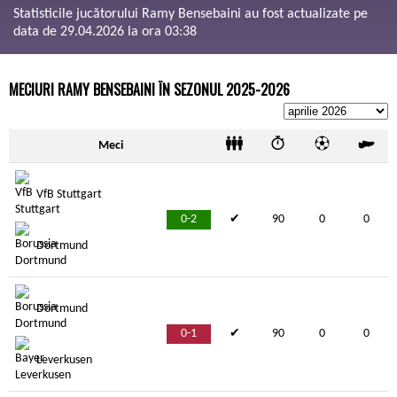
Statisticile jucătorului Ramy Bensebaini au fost actualizate pe
data de 29.04.2026 la ora 03:38
MECIURI RAMY BENSEBAINI ÎN SEZONUL 2025-2026
Meci
VfB Stuttgart
0-2
✔
90
0
0
Dortmund
Dortmund
0-1
✔
90
0
0
Leverkusen