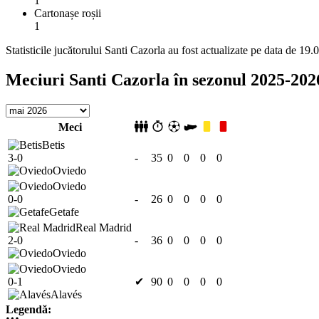
1
Cartonașe roșii
1
Statisticile jucătorului Santi Cazorla au fost actualizate pe data de 19
Meciuri Santi Cazorla în sezonul 2025-202
Meci
Betis
3-0
-
35
0
0
0
0
Oviedo
Oviedo
0-0
-
26
0
0
0
0
Getafe
Real Madrid
2-0
-
36
0
0
0
0
Oviedo
Oviedo
0-1
✔
90
0
0
0
0
Alavés
Legendă: