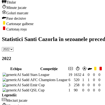
Titular
Minute jucate
Goluri marcate
Pase decisive
Cartonașe galbene
Cartonaș roșu
Statistici Santi Cazorla în sezoanele prece
2022
Echipa
Competiție
Al Sadd
Stars League
19
1632
4
0
0
0
Al Sadd
AFC Champions League
6
520
1
1
0
0
Al Sadd
Emir Cup
3
258
0
0
0
0
Al Sadd
QSL Cup
1
90
0
0
0
0
Legendă:
Meciuri jucate