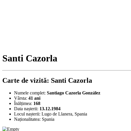
Santi Cazorla
Carte de vizită: Santi Cazorla
Numele complet:
Santiago Cazorla González
Vârsta:
41 ani
Înălțimea:
168
Data nașterii:
13.12.1984
Locul nașterii:
Lugo de Llanera, Spania
Naționalitatea:
Spania