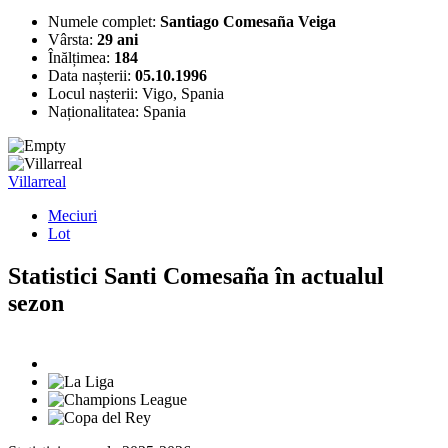
Numele complet:
Santiago Comesaña Veiga
Vârsta:
29 ani
Înălțimea:
184
Data nașterii:
05.10.1996
Locul nașterii:
Vigo, Spania
Naționalitatea:
Spania
Villarreal
Meciuri
Lot
Statistici Santi Comesaña în actualul
sezon