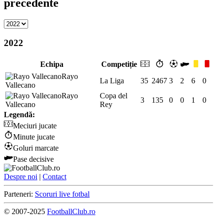
precedente
2022
Echipa
Competiție
Rayo
La Liga
35
2467
3
2
6
0
Vallecano
Rayo
Copa del
3
135
0
0
1
0
Vallecano
Rey
Legendă:
Meciuri jucate
Minute jucate
Goluri marcate
Pase decisive
Despre noi
|
Contact
Parteneri:
Scoruri live fotbal
© 2007-2025
FootballClub.ro