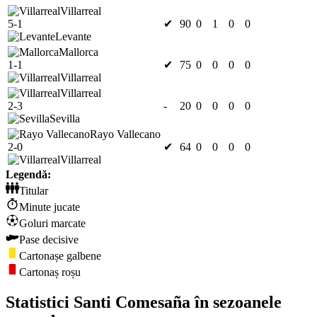
Villarreal
5-1
✔
90
0
1
0
0
Levante
Mallorca
1-1
✔
75
0
0
0
0
Villarreal
Villarreal
2-3
-
20
0
0
0
0
Sevilla
Rayo Vallecano
2-0
✔
64
0
0
0
0
Villarreal
Legendă:
Titular
Minute jucate
Goluri marcate
Pase decisive
Cartonașe galbene
Cartonaș roșu
Statistici Santi Comesaña în sezoanele