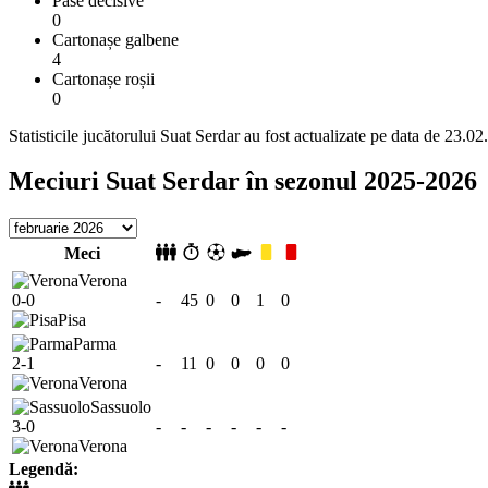
Pase decisive
0
Cartonașe galbene
4
Cartonașe roșii
0
Statisticile jucătorului Suat Serdar au fost actualizate pe data de 23.0
Meciuri Suat Serdar în sezonul 2025-2026
Meci
Verona
0-0
-
45
0
0
1
0
Pisa
Parma
2-1
-
11
0
0
0
0
Verona
Sassuolo
3-0
-
-
-
-
-
-
Verona
Legendă: