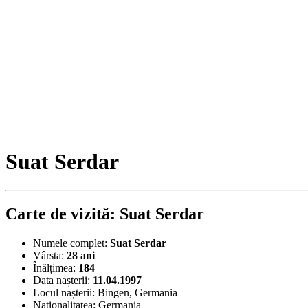
Suat Serdar
Carte de vizită: Suat Serdar
Numele complet:
Suat Serdar
Vârsta:
28 ani
Înălțimea:
184
Data nașterii:
11.04.1997
Locul nașterii:
Bingen, Germania
Naționalitatea:
Germania