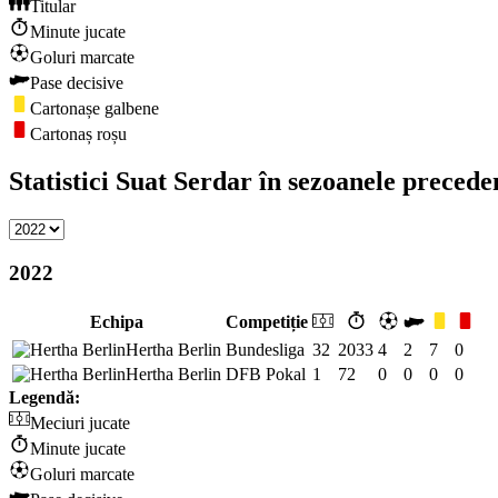
Titular
Minute jucate
Goluri marcate
Pase decisive
Cartonașe galbene
Cartonaș roșu
Statistici Suat Serdar în sezoanele precede
2022
Echipa
Competiție
Hertha Berlin
Bundesliga
32
2033
4
2
7
0
Hertha Berlin
DFB Pokal
1
72
0
0
0
0
Legendă:
Meciuri jucate
Minute jucate
Goluri marcate