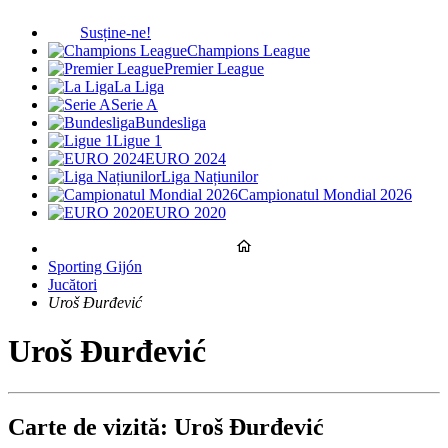
Susține-ne!
Champions League
Premier League
La Liga
Serie A
Bundesliga
Ligue 1
EURO 2024
Liga Națiunilor
Campionatul Mondial 2026
EURO 2020
Sporting Gijón
Jucători
Uroš Đurđević
Uroš Đurđević
Carte de vizită: Uroš Đurđević