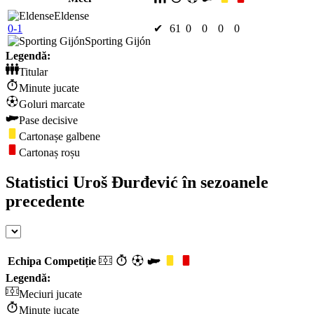
Eldense
0-1
✔
61
0
0
0
0
Sporting Gijón
Legendă:
Titular
Minute jucate
Goluri marcate
Pase decisive
Cartonașe galbene
Cartonaș roșu
Statistici Uroš Đurđević în sezoanele
precedente
Echipa
Competiție
Legendă:
Meciuri jucate
Minute jucate