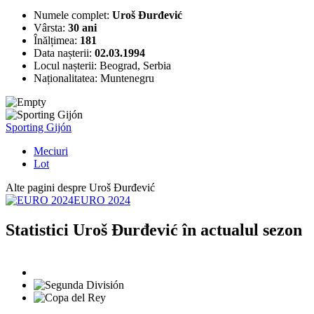
Numele complet:
Uroš Đurđević
Vârsta:
30 ani
Înălțimea:
181
Data nașterii:
02.03.1994
Locul nașterii:
Beograd, Serbia
Naționalitatea:
Muntenegru
Sporting Gijón
Meciuri
Lot
Alte pagini despre Uroš Đurđević
EURO 2024
Statistici Uroš Đurđević în actualul sezon