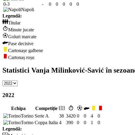
0-3
-
0
0
0
0
0
Napoli
Legendă:
Titular
Minute jucate
Goluri marcate
Pase decisive
Cartonașe galbene
Cartonaș roșu
Statistici Vanja Milinković-Savić în sezoa
2022
Echipa
Competiție
Torino
Serie A
38
3420
0
0
4
0
Torino
Coppa Italia
4
390
0
0
1
0
Legendă: