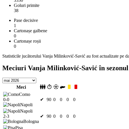
3330
Goluri primite
38
Pase decisive
1
Cartonașe galbene
0
Cartonașe roșii
0
Statisticile jucătorului Vanja Milinković-Savić au fost actualizate pe 
Meciuri Vanja Milinković-Savić în sezonu
Meci
Como
0-0
✔
90
0
0
0
0
Napoli
Napoli
2-3
✔
90
0
0
0
0
Bologna
Pisa