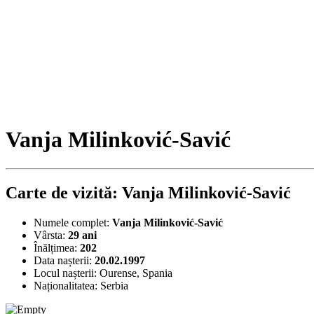
Vanja Milinković-Savić
Carte de vizită: Vanja Milinković-Savić
Numele complet:
Vanja Milinković-Savić
Vârsta:
29 ani
Înălțimea:
202
Data nașterii:
20.02.1997
Locul nașterii:
Ourense, Spania
Naționalitatea:
Serbia