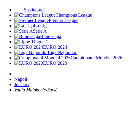
Susține-ne!
Champions League
Premier League
La Liga
Serie A
Bundesliga
Ligue 1
EURO 2024
Liga Națiunilor
Campionatul Mondial 2026
EURO 2020
Napoli
Jucători
Vanja Milinković-Savić