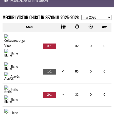
de 19.05.2026 la ora 06:24
MECIURI VÍCTOR CHUST ÎN SEZONUL 2025-2026
Meci
Celta Vigo
3-1
-
32
0
0
Elche
Elche
1-1
✔
85
0
0
Alavés
Betis
2-1
-
33
0
0
Elche
Elche