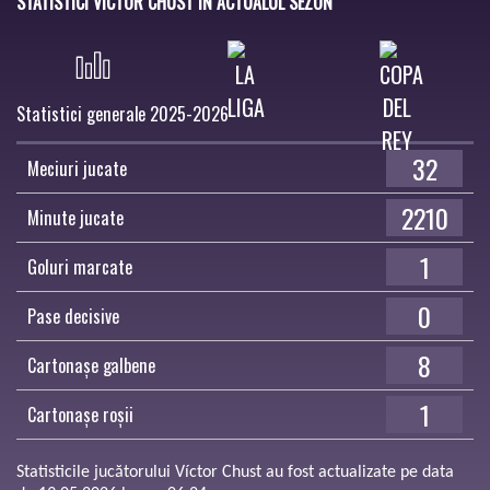
STATISTICI VÍCTOR CHUST ÎN ACTUALUL SEZON
Statistici generale 2025-2026
32
Meciuri jucate
2210
Minute jucate
1
Goluri marcate
0
Pase decisive
8
Cartonașe galbene
1
Cartonașe roșii
Statisticile jucătorului Víctor Chust au fost actualizate pe data