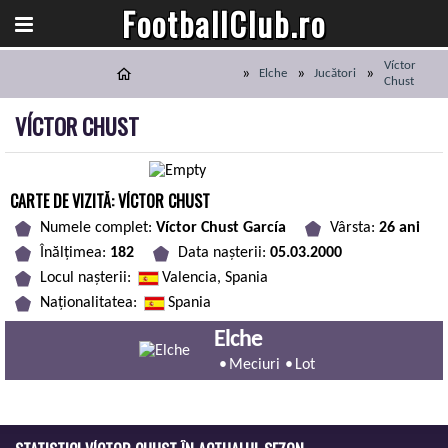
FootballClub.ro
Víctor
Elche
Jucători
Chust
VÍCTOR CHUST
CARTE DE VIZITĂ: VÍCTOR CHUST
Numele complet:
Víctor Chust García
Vârsta:
26 ani
Înălțimea:
182
Data nașterii:
05.03.2000
Locul nașterii:
Valencia, Spania
Naționalitatea:
Spania
Elche
Meciuri
Lot