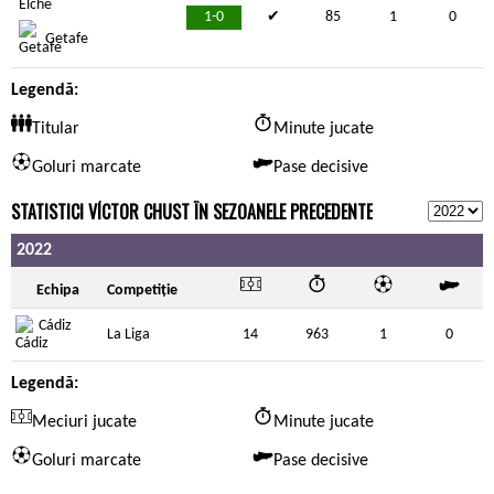
1-0
✔
85
1
0
Getafe
Legendă:
Titular
Minute jucate
Goluri marcate
Pase decisive
STATISTICI VÍCTOR CHUST ÎN SEZOANELE PRECEDENTE
2022
Echipa
Competiție
Cádiz
La Liga
14
963
1
0
Legendă:
Meciuri jucate
Minute jucate
Goluri marcate
Pase decisive