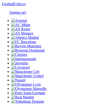
FootballClub.ro
Susține-ne!