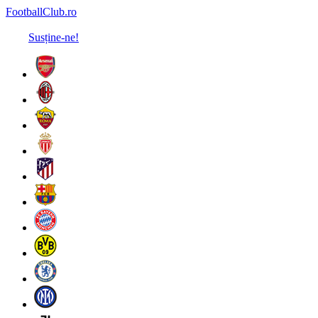
FootballClub.ro
Susține-ne!