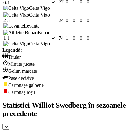
77
0
1
0
0
✔
0-1
Celta Vigo
Celta Vigo
2-3
-
24
0
0
0
0
Levante
Bilbao
1-1
✔
74
1
0
0
0
Celta Vigo
Legendă:
Titular
Minute jucate
Goluri marcate
Pase decisive
Cartonașe galbene
Cartonaș roșu
Statistici Williot Swedberg în sezoanele
precedente