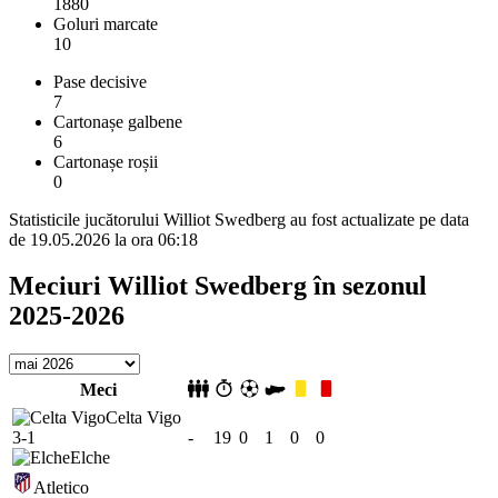
1880
Goluri marcate
10
Pase decisive
7
Cartonașe galbene
6
Cartonașe roșii
0
Statisticile jucătorului Williot Swedberg au fost actualizate pe data
de 19.05.2026 la ora 06:18
Meciuri Williot Swedberg în sezonul
2025-2026
Meci
Celta Vigo
3-1
-
19
0
1
0
0
Elche
Atletico