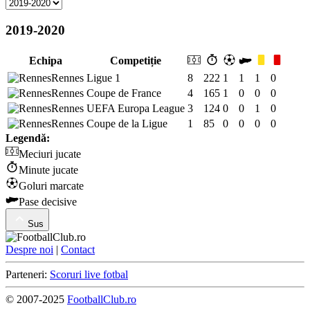
2019-2020
Echipa
Competiție
Rennes
Ligue 1
8
222
1
1
1
0
Rennes
Coupe de France
4
165
1
0
0
0
Rennes
UEFA Europa League
3
124
0
0
1
0
Rennes
Coupe de la Ligue
1
85
0
0
0
0
Legendă:
Meciuri jucate
Minute jucate
Goluri marcate
Pase decisive
Sus
Despre noi
|
Contact
Parteneri:
Scoruri live fotbal
© 2007-2025
FootballClub.ro