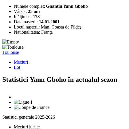
Numele complet:
Gnantin Yann Gboho
Vârsta:
25 ani
Înălțimea:
178
Data nașterii:
14.01.2001
Locul nașterii:
Man, Coasta de Fildeş
Naționalitatea:
Franţa
Toulouse
Meciuri
Lot
Statistici Yann Gboho în actualul sezon
Statistici generale 2025-2026
Meciuri jucate