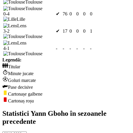
Toulouse
Toulouse
0-4
✔
76
0
0
0
0
Lille
Lens
3-2
✔
17
0
0
0
1
Toulouse
Lens
4-1
-
-
-
-
-
-
Toulouse
Legendă:
Titular
Minute jucate
Goluri marcate
Pase decisive
Cartonașe galbene
Cartonaș roșu
Statistici Yann Gboho în sezoanele
precedente